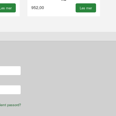
952,00
Les mer
Les mer
lemt passord?