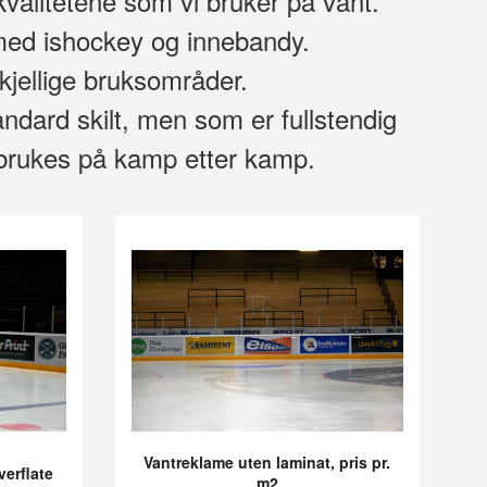
kvalitetene som vi bruker på vant.
 med ishockey og innebandy.
rskjellige bruksområder.
ndard skilt, men som er fullstendig
enbrukes på kamp etter kamp.
Vantreklame uten laminat, pris pr.
verflate
m2