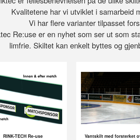
nktec er fellesbenevnelsen på de ulike skilt
Kvalitetene har vi utviklet i samarbeid
Vi har flere varianter tilpasset fo
tec Re:use er en nyhet som ser ut som sta
limfrie. Skiltet kan enkelt byttes og gj
RINK-TECH Re-use
Vantskilt med forsterket o