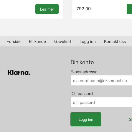
792,00
Les mer
Forside
Bli kunde
Gavekort
Logg inn
Kontakt oss
Din konto
E-postadresse
Ditt passord
G