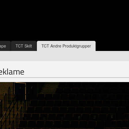
ape
TCT Skilt
TCT Andre Produktgrupper
reklame