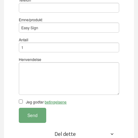
Emne/produkt
Antall
Henvendelse
Jeg godtar
betingelsene
Send
Del dette