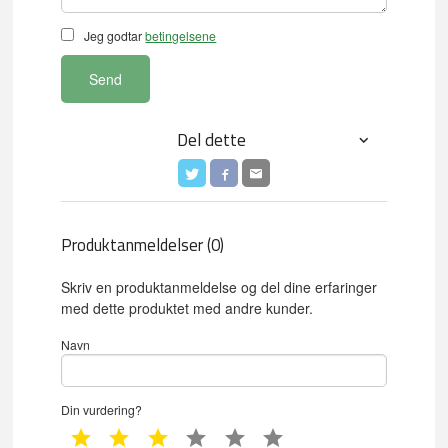
Jeg godtar
betingelsene
Send
Del dette
Produktanmeldelser (0)
Skriv en produktanmeldelse og del dine erfaringer
med dette produktet med andre kunder.
Navn
Din vurdering?
1 star
2 star
3 star
4 star
5 star
6 star